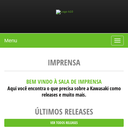
Menu
Toggle
navigat
IMPRENSA
BEM VINDO À SALA DE IMPRENSA
Aqui você encontra o que precisa sobre a Kawasaki como
releases e muito mais.
ÚLTIMOS RELEASES
VER TODOS RELEASES