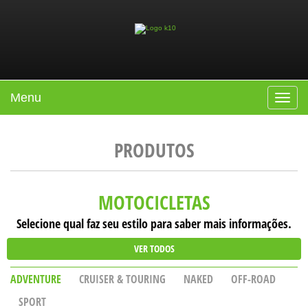
Menu
Toggle
navigat
PRODUTOS
MOTOCICLETAS
Selecione qual faz seu estilo para saber mais informações.
VER TODOS
ADVENTURE
CRUISER & TOURING
NAKED
OFF-ROAD
SPORT