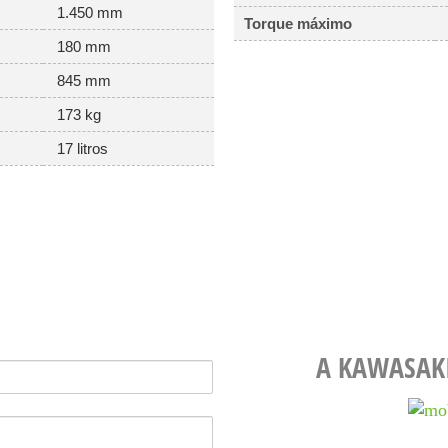
1.450 mm
Torque máximo
180 mm
845 mm
173 kg
17 litros
A KAWASAK