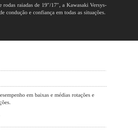
e rodas raiadas de 19″/17″, a Kawasaki Versys-
de condução e confiança em todas as situações.
desempenho em baixas e médias rotações e
ções.
.