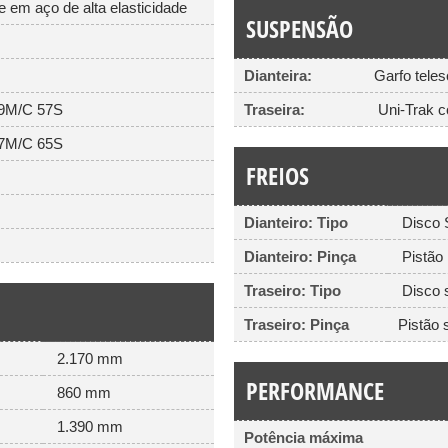
em aço de alta elasticidade
SUSPENSÃO
Dianteira:
Garfo tele
9M/C 57S
Traseira:
Uni-Trak co
7M/C 65S
FREIOS
Dianteiro: Tipo
Disco 
Dianteiro: Pinça
Pistão
Traseiro: Tipo
Disco 
Traseiro: Pinça
Pistão 
2.170 mm
PERFORMANCE
860 mm
1.390 mm
Potência máxima