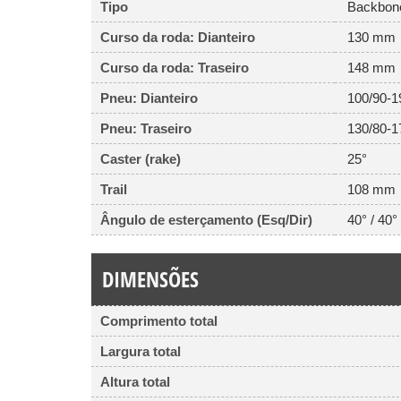
Tipo
Backbone 
Curso da roda: Dianteiro
130 mm
Curso da roda: Traseiro
148 mm
Pneu: Dianteiro
100/90-1
Pneu: Traseiro
130/80-1
Caster (rake)
25°
Trail
108 mm
Ângulo de esterçamento (Esq/Dir)
40° / 40°
DIMENSÕES
Comprimento total
Largura total
Altura total