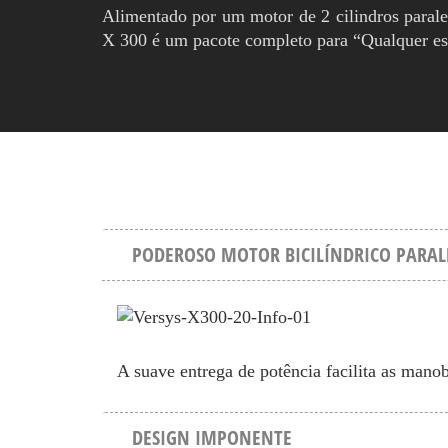
Alimentado por um motor de 2 cilindros parale
X 300 é um pacote completo para “Qualquer est
PODEROSO MOTOR BICILÍNDRICO PARAL
A suave entrega de potência facilita as mano
DESIGN IMPONENTE