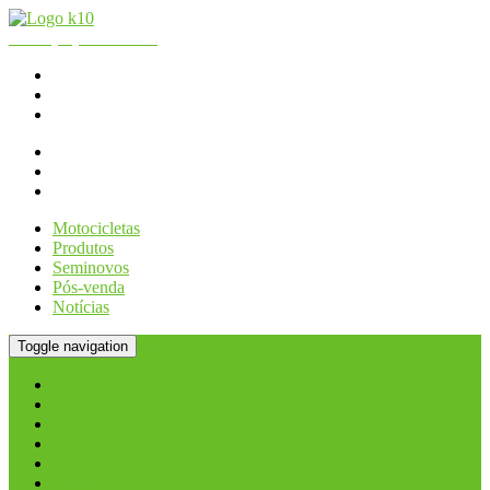
Fone:
(11) 2066.2990
| WhatsApp - Loja:
(11) 2066-2990
K10 Motos
Consórcio KAWASAKI
Contato
Motocicletas
Produtos
Seminovos
Pós-venda
Notícias
Menu
Toggle navigation
Motocicletas
SEMINOVOS
Notícias
Pós-venda
Consórcio KAWASAKI
Contato