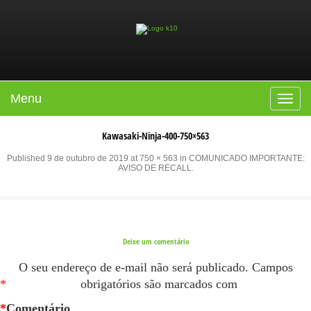
Menu
Toggle
navigat
Kawasaki-Ninja-400-750×563
Published
9 de outubro de 2019
at
750 × 563
in
COMUNICADO IMPORTANTE:
AVISO DE RECALL
.
Deixe um comentário
O seu endereço de e-mail não será publicado.
Campos
*
obrigatórios são marcados com
*
Comentário