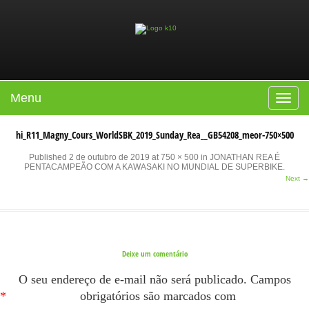
Menu
Toggle
navigat
hi_R11_Magny_Cours_WorldSBK_2019_Sunday_Rea__GB54208_meor-750×500
Published
2 de outubro de 2019
at
750 × 500
in
JONATHAN REA É
PENTACAMPEÃO COM A KAWASAKI NO MUNDIAL DE SUPERBIKE
.
Next →
Deixe um comentário
O seu endereço de e-mail não será publicado.
Campos
*
obrigatórios são marcados com