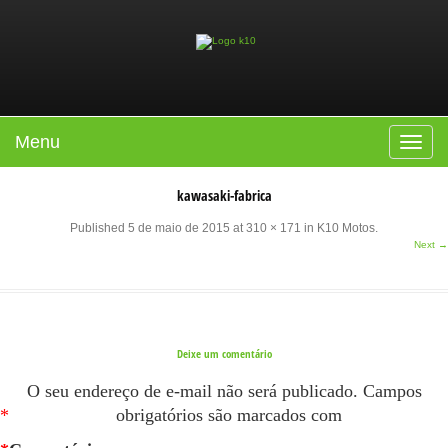
Menu
Toggle
navigat
kawasaki-fabrica
Published
5 de maio de 2015
at
310 × 171
in
K10 Motos
.
Next →
Deixe um comentário
O seu endereço de e-mail não será publicado.
Campos
*
obrigatórios são marcados com