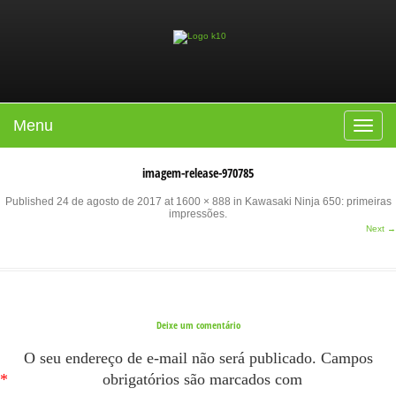
Menu
Toggle
navigat
imagem-release-970785
Published
24 de agosto de 2017
at
1600 × 888
in
Kawasaki Ninja 650: primeiras
impressões
.
Next →
Deixe um comentário
O seu endereço de e-mail não será publicado.
Campos
*
obrigatórios são marcados com