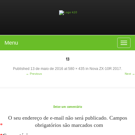
Menu
Toggle
navigat
13
Published
13 de maio de 2016
at
580 × 435
in
Nova ZX-10R 2017
.
← Previous
Next →
Deixe um comentário
O seu endereço de e-mail não será publicado.
Campos
*
obrigatórios são marcados com