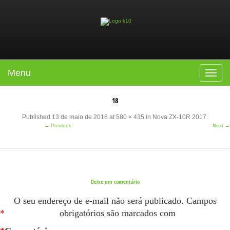
Menu
Toggle
navigat
18
Published
13 de maio de 2016
at
580 × 435
in
Nova ZX-10R 2017
.
← Previous
Next →
Deixe um comentário
O seu endereço de e-mail não será publicado.
Campos
*
obrigatórios são marcados com