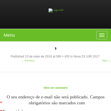
Menu
Toggle
navigat
9
Published
13 de maio de 2016
at
580 × 435
in
Nova ZX-10R 2017
.
← Previous
Next →
Deixe um comentário
O seu endereço de e-mail não será publicado.
Campos
*
obrigatórios são marcados com