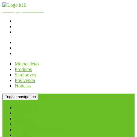
Fone:
(11) 2066.2990
| WhatsApp - Loja:
(11) 2066-2990
K10 Motos
Consórcio KAWASAKI
Contato
Motocicletas
Produtos
Seminovos
Pós-venda
Notícias
Menu
Toggle navigation
Motocicletas
SEMINOVOS
Notícias
Pós-venda
Consórcio KAWASAKI
Contato