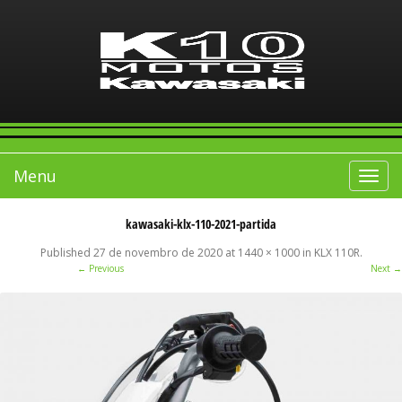
Menu
Toggle
navigat
kawasaki-klx-110-2021-partida
Published
27 de novembro de 2020
at
1440 × 1000
in
KLX 110R
.
← Previous
Next →