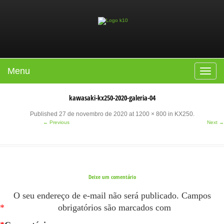
Menu
Toggle
navigat
kawasaki-kx250-2020-galeria-04
Published
27 de novembro de 2020
at
1200 × 800
in
KX250
.
← Previous
Next →
Deixe um comentário
O seu endereço de e-mail não será publicado.
Campos
*
obrigatórios são marcados com