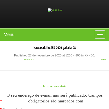
Menu
Toggle
navigat
kawasaki-kx450-2020-galeria-08
Published
27 de novembro de 2020
at
1200 × 800
in
KX 450
.
← Previous
Next →
Deixe um comentário
O seu endereço de e-mail não será publicado.
Campos
*
obrigatórios são marcados com