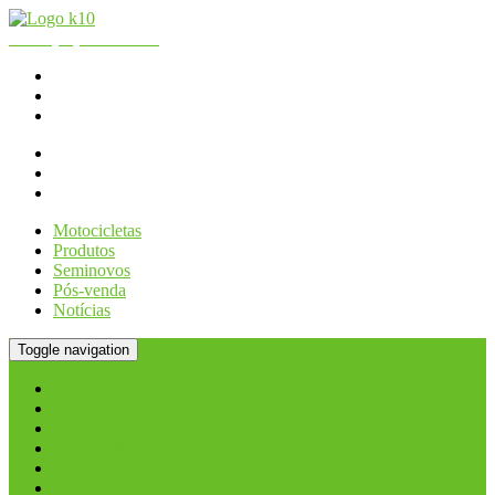
Fone:
(11) 2066.2990
| WhatsApp - Loja:
(11) 2066-2990
K10 Motos
Consórcio KAWASAKI
Contato
Motocicletas
Produtos
Seminovos
Pós-venda
Notícias
Menu
Toggle navigation
Motocicletas
SEMINOVOS
Notícias
Pós-venda
Consórcio KAWASAKI
Contato