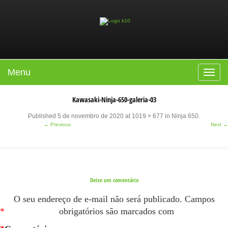
Menu
Toggle
navigat
Kawasaki-Ninja-650-galeria-03
Published
5 de novembro de 2020
at
1019 × 677
in
Ninja 650
.
← Previous
Next →
Deixe um comentário
O seu endereço de e-mail não será publicado.
Campos
*
obrigatórios são marcados com