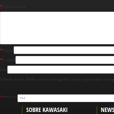
*
Comentário
*
Nome
*
E-mail
Site
Salvar meus dados neste navegador para a próxima vez q
*
Current ye@r
SOBRE KAWASAKI
NEWS