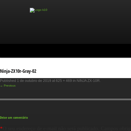
Ninja-ZX10r-Gray-02
Published
1 de outubro de 2019
at
625 × 469
in
NINJA ZX-10R
.
← Previous
Deixe um comentário
*
O seu endereço de e-mail não será publicado.
Campos obrig