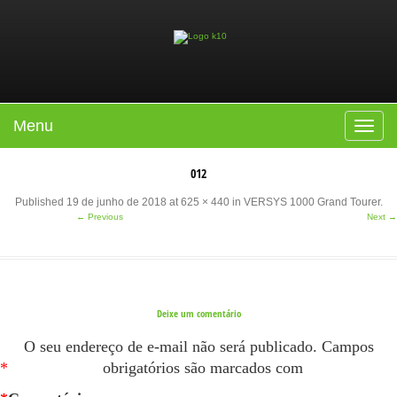
Menu
Toggle
navigat
012
Published
19 de junho de 2018
at
625 × 440
in
VERSYS 1000 Grand Tourer
.
← Previous
Next →
Deixe um comentário
O seu endereço de e-mail não será publicado.
Campos
*
obrigatórios são marcados com