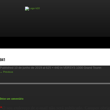
041
Published
10 de junho de 2019
at
625 × 440
in
VERSYS 1000 Grand Tourer
.
← Previous
Deixe um comentário
*
O seu endereço de e-mail não será publicado.
Campos obrig