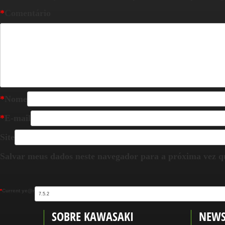
*
Comentário
*
Nome
*
E-mail
Site
Salvar meus dados neste navegador para a próxima vez q
*
Current ye@r
SOBRE KAWASAKI
NEWS