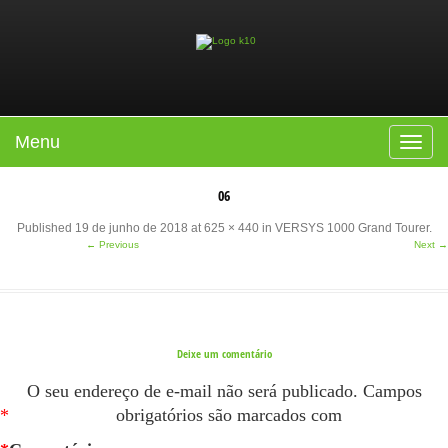
Menu
Toggle
navigat
06
Published
19 de junho de 2018
at
625 × 440
in
VERSYS 1000 Grand Tourer
.
← Previous
Next →
Deixe um comentário
O seu endereço de e-mail não será publicado.
Campos
*
obrigatórios são marcados com