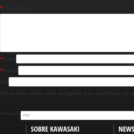
*
Comentário
*
Nome
*
E-mail
Site
Salvar meus dados neste navegador para a próxima vez q
*
Current ye@r
SOBRE KAWASAKI
NEWS