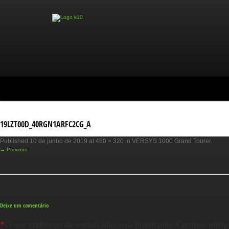
19LZT00D_40RGN1ARFC2CG_A
Published
10 de junho de 2019
at
480 × 320
in
VERSYS 1000 Grand Tourer
.
← Previous
Deixe um comentário
*
O seu endereço de e-mail não será publicado.
Campos obrig