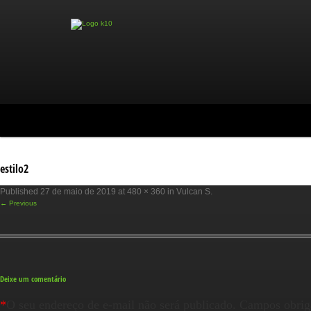
estilo2
Published
27 de maio de 2019
at
480 × 360
in
Vulcan S
.
← Previous
Deixe um comentário
*
O seu endereço de e-mail não será publicado.
Campos obrig