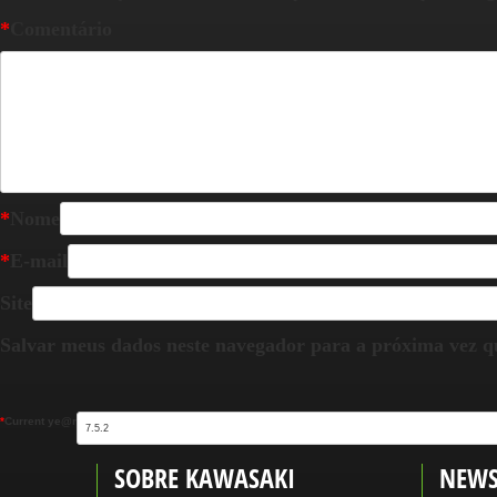
*
Comentário
*
Nome
*
E-mail
Site
Salvar meus dados neste navegador para a próxima vez q
*
Current ye@r
SOBRE KAWASAKI
NEWS