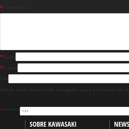
*
Comentário
*
Nome
*
E-mail
Site
Salvar meus dados neste navegador para a próxima vez q
*
Current ye@r
SOBRE KAWASAKI
NEWS