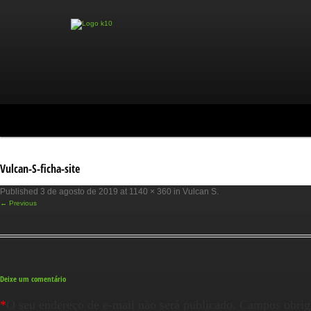
Vulcan-S-ficha-site
Published
3 de agosto de 2019
at
1140 × 360
in
Vulcan S
.
← Previous
Deixe um comentário
*
O seu endereço de e-mail não será publicado.
Campos obrig