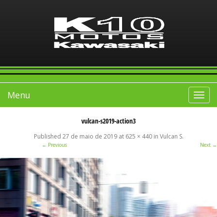
Menu
Toggle
navigat
vulcan-s2019-action3
Published
27 de maio de 2019
at
625 × 440
in
Vulcan S
.
← Previous
Next →