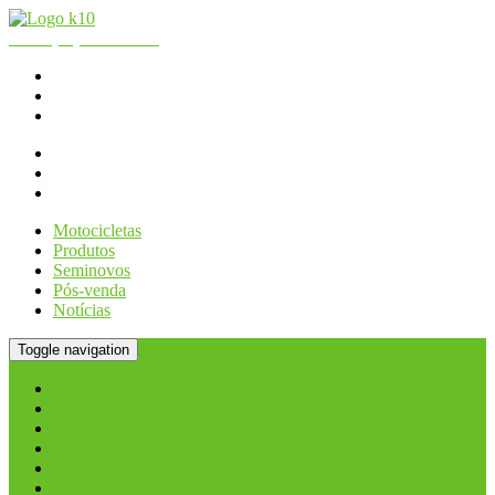
Fone:
(11) 2066.2990
| WhatsApp - Loja:
(11) 2066-2990
K10 Motos
Consórcio KAWASAKI
Contato
Motocicletas
Produtos
Seminovos
Pós-venda
Notícias
Menu
Toggle navigation
Motocicletas
SEMINOVOS
Notícias
Pós-venda
Consórcio KAWASAKI
Contato