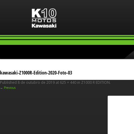
kawasaki-Z1000R-Edition-2020-Foto-03
Published
8 de outubro de 2019
at
625 × 440
in
Z1000 R EDITION
.
← Previous