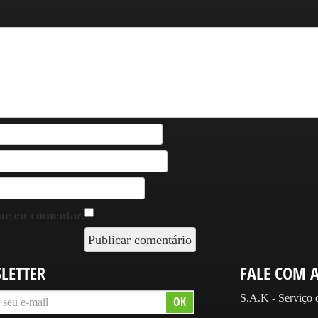
ue eu comentar.
LETTER
FALE COM 
S.A.K - Serviço