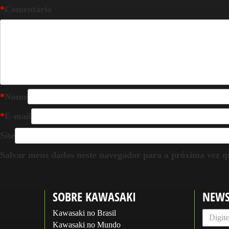
*
Comentário
*
Nome
*
E-mail
Site
Salvar meus dados neste navegador para a próxima vez q
SOBRE KAWASAKI
NEWS
Kawasaki no Brasil
Kawasaki no Mundo