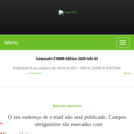
Menu
Toggle
navigat
kawasaki-Z1000R-Edition-2020-Info-03
Published
8 de outubro de 2019
at
480 × 360
in
Z1000 R EDITION
.
← Previous
Next →
Deixe um comentário
O seu endereço de e-mail não será publicado.
Campos
*
obrigatórios são marcados com