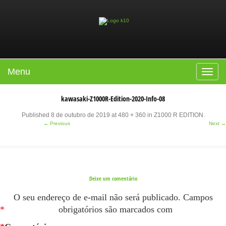
Menu
Toggle
navigat
kawasaki-Z1000R-Edition-2020-Info-08
Published
8 de outubro de 2019
at
480 × 360
in
Z1000 R EDITION
.
← Previous
Next →
Deixe um comentário
O seu endereço de e-mail não será publicado.
Campos
*
obrigatórios são marcados com