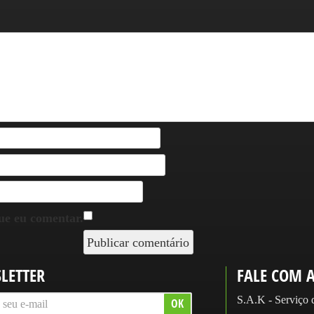
ue eu comentar.
LETTER
FALE COM 
S.A.K - Serviço