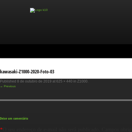
kawasaki-Z1000-2020-Foto-03
Published
8 de outubro de 2019
at
625 × 440
in
Z1000
.
← Previous
Deixe um comentário
*
O seu endereço de e-mail não será publicado.
Campos obrig