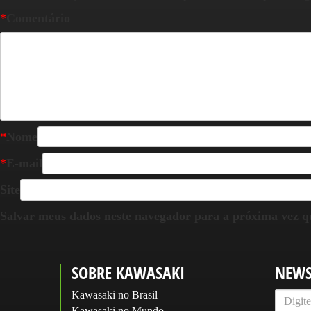
*
Comentário
*
Nome
*
E-mail
Site
Salvar meus dados neste navegador para a próxima vez q
SOBRE KAWASAKI
NEWS
Kawasaki no Brasil
Kawasaki no Mundo