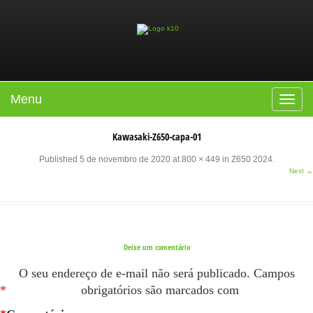
Menu
Toggle
navigat
Kawasaki-Z650-capa-01
Published
5 de novembro de 2020
at
800 × 449
in
Z650 2024
.
Next →
Deixe um comentário
O seu endereço de e-mail não será publicado.
Campos
*
obrigatórios são marcados com