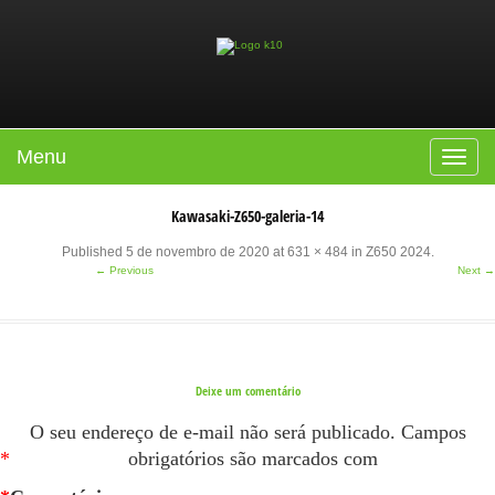
Menu
Toggle
navigat
Kawasaki-Z650-galeria-14
Published
5 de novembro de 2020
at
631 × 484
in
Z650 2024
.
← Previous
Next →
Deixe um comentário
O seu endereço de e-mail não será publicado.
Campos
*
obrigatórios são marcados com