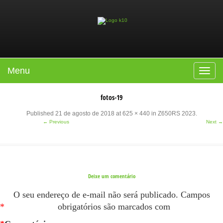
Menu
Toggle
navigat
fotos-19
Published
21 de agosto de 2018
at
625 × 440
in
Z650RS 2023
.
← Previous
Next →
Deixe um comentário
O seu endereço de e-mail não será publicado.
Campos
*
obrigatórios são marcados com