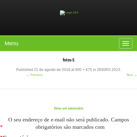
Menu
Toggle
navigat
fotos-5
Published
21 de agosto de 2018
at
900 × 675
in
Z650RS 2023
.
← Previous
Next →
Deixe um comentário
O seu endereço de e-mail não será publicado.
Campos
*
obrigatórios são marcados com