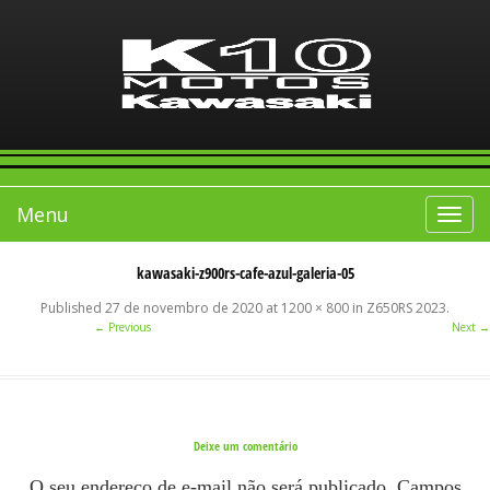
Menu
Toggle
navigat
kawasaki-z900rs-cafe-azul-galeria-05
Published
27 de novembro de 2020
at
1200 × 800
in
Z650RS 2023
.
← Previous
Next →
Deixe um comentário
O seu endereço de e-mail não será publicado.
Campos