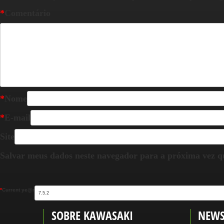
*
Comentário
*
Nome
*
E-mail
Site
Salvar meus dados neste navegador para a próxima vez q
*
Current ye@r
SOBRE KAWASAKI
NEWS