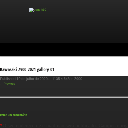
Kawasaki-Z900-2021-gallery-01
Published
10 de julho de 2020
at
1135 × 648
in
Z900
.
← Previous
Deixe um comentário
*
O seu endereço de e-mail não será publicado.
Campos obrig