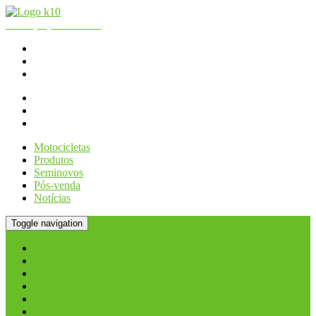
Fone:
(11) 2066.2990
| WhatsApp - Loja:
(11) 2066-2990
K10 Motos
Consórcio KAWASAKI
Contato
Motocicletas
Produtos
Seminovos
Pós-venda
Notícias
Menu
Toggle navigation
Motocicletas
SEMINOVOS
Notícias
Pós-venda
Consórcio KAWASAKI
Contato