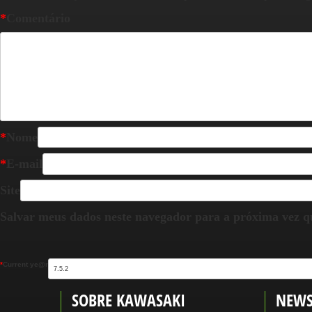
*
Comentário
*
Nome
*
E-mail
Site
Salvar meus dados neste navegador para a próxima vez q
*
Current ye@r
SOBRE KAWASAKI
NEWS