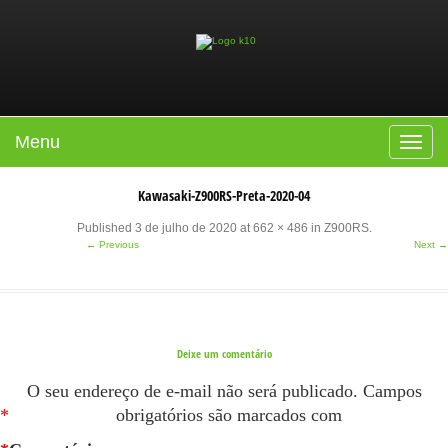
Menu
Toggle
navigat
Kawasaki-Z900RS-Preta-2020-04
Published
3 de julho de 2020
at
662 × 486
in
Z900RS
.
← Previous
Next →
Deixe um comentário
O seu endereço de e-mail não será publicado.
Campos
*
obrigatórios são marcados com