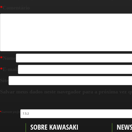
*
Comentário
*
Nome
*
E-mail
Site
Salvar meus dados neste navegador para a próxima vez q
*
Current ye@r
SOBRE KAWASAKI
NEWS