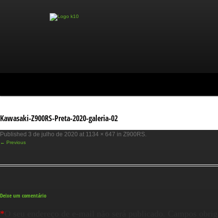
Kawasaki-Z900RS-Preta-2020-galeria-02
Published
3 de julho de 2020
at
1134 × 647
in
Z900RS
.
← Previous
Deixe um comentário
*
O seu endereço de e-mail não será publicado.
Campos obrig