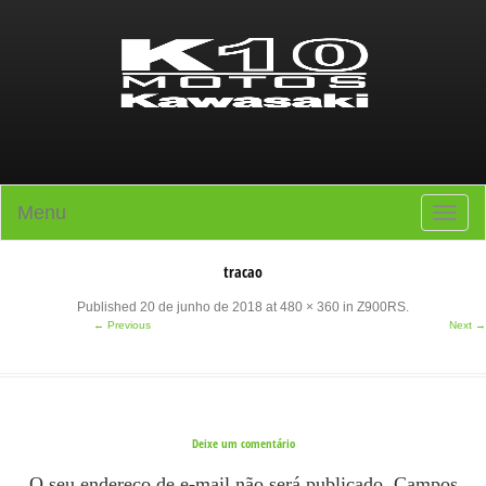
Menu
Toggle
navigati
tracao
Published
20 de junho de 2018
at
480 × 360
in
Z900RS
.
← Previous
Next →
Deixe um comentário
O seu endereço de e-mail não será publicado.
Campos