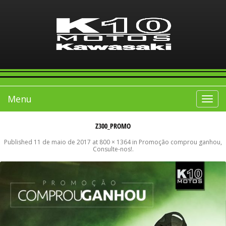
Menu
Toggle
navigat
Z300_PROMO
Published
11 de maio de 2017
at
800 × 1364
in
Promoção comprou ganhou,
Consulte-nos!
.