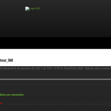
tour_360
Published
9 de janeiro de 2017
at
750 × 375
in
Test-Ride 360° virtual com a nova 
Deixe um comentário
*
O seu endereço de e-mail não será publicado.
Campos obrig