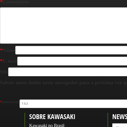
*
Comentário
*
Nome
*
E-mail
Site
Salvar meus dados neste navegador para a próxima vez q
*
Current ye@r
SOBRE KAWASAKI
NEWS
Kawasaki no Brasil