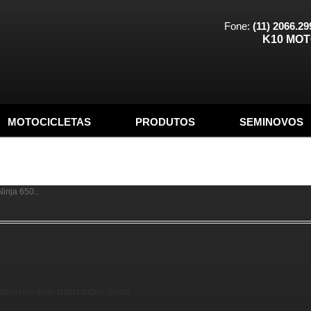
Fone:
(11) 2066.29
K10 MO
MOTOCICLETAS
PRODUTOS
SEMINOVOS
Ninja 650.
.
atórios são marcados com