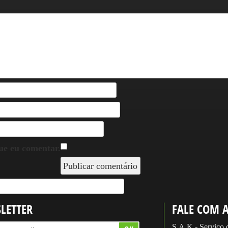
ue eu comentar.
LETTER
FALE COM 
S.A.K - Serviço