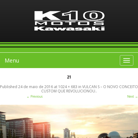
Menu
Toggle
navigat
21
Published
24 de maio de 2016
at
1024 × 683
in
VULCAN S – O NOVO CONCEITO
CUSTOM QUE REVOLUCIONOU.
.
← Previous
Next →