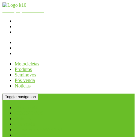
Fone:
(11) 2066.2990
| WhatsApp - Loja:
(11) 2066-2990
K10 Motos
Consórcio KAWASAKI
Contato
Motocicletas
Produtos
Seminovos
Pós-venda
Notícias
Menu
Toggle navigation
Motocicletas
SEMINOVOS
Notícias
Pós-venda
Consórcio KAWASAKI
Contato