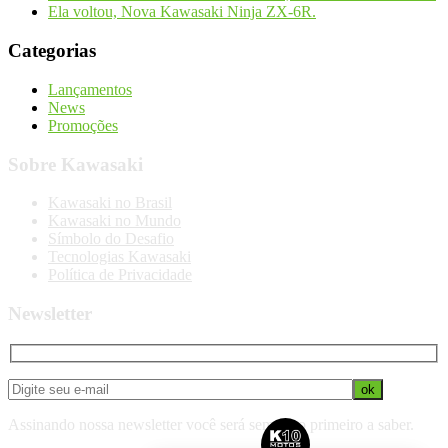
Ela voltou, Nova Kawasaki Ninja ZX-6R.
Categorias
Lançamentos
News
Promoções
Sobre Kawasaki
Kawasaki no Brasil
Kawasaki no Mundo
Símbolo do Desafio
Tecnologias Kawasaki
Política de Privacidade
Newsletter
Assinando nossa newsletter você será sempre o primeiro a saber.