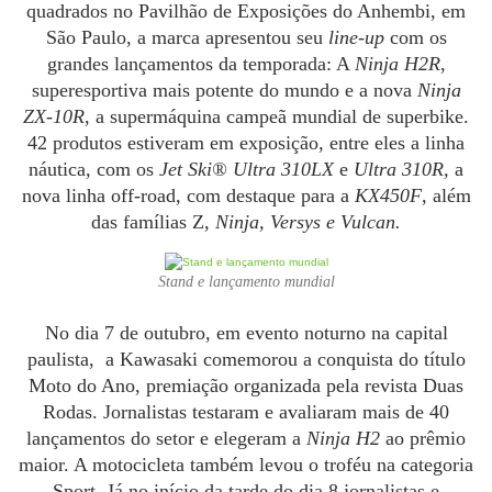
quadrados no Pavilhão de Exposições do Anhembi, em
São Paulo, a marca apresentou seu
line-up
com os
grandes lançamentos da temporada: A
Ninja H2R
,
superesportiva mais potente do mundo e a nova
Ninja
ZX-10R
, a supermáquina campeã mundial de superbike.
42 produtos estiveram em exposição, entre eles a linha
náutica, com os
Jet Ski® Ultra 310LX
e
Ultra 310R,
a
nova linha off-road
,
com destaque para a
KX450F
, além
das famílias
Z
,
Ninja, Versys e Vulcan.
Stand e lançamento mundial
No dia 7 de outubro, em evento noturno na capital
paulista, a Kawasaki comemorou a conquista do título
Moto do Ano, premiação organizada pela revista Duas
Rodas. Jornalistas testaram e avaliaram mais de 40
lançamentos do setor e elegeram a
Ninja H2
ao prêmio
maior. A motocicleta também levou o troféu na categoria
Sport. Já no início da tarde do dia 8 jornalistas e