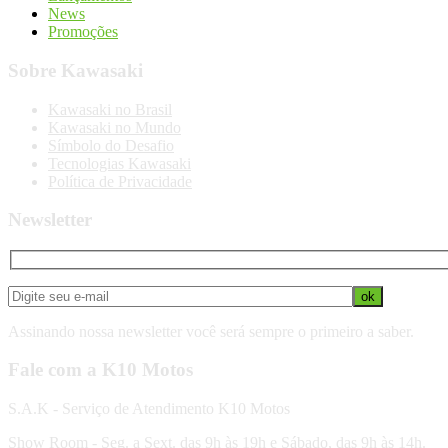
News
Promoções
Sobre Kawasaki
Kawasaki no Brasil
Kawasaki no Mundo
Símbolo do Desafio
Tecnologias Kawasaki
Política de Privacidade
Newsletter
Assinando nossa newsletter você será sempre o primeiro a saber.
Fale com a K10 Motos
S.A.K - Serviço de Atendimento K10 Motos
Show Room - Seg. a Sext. das 9h às 19h e Sábado, das 9h às 14h.