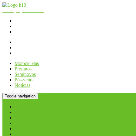
Fone:
(11) 2066.2990
| WhatsApp - Loja:
(11) 2066-2990
K10 Motos
Consórcio KAWASAKI
Contato
Motocicletas
Produtos
Seminovos
Pós-venda
Notícias
Menu
Toggle navigation
Motocicletas
SEMINOVOS
Notícias
Pós-venda
Consórcio KAWASAKI
Contato