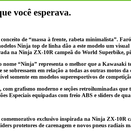
que você esperava.
onceito de “massa à frente, rabeta minimalista”. Farói
modelos Ninja top de linha dão a este modelo um visual
irada na Ninja ZX-10R campeã do World Superbike, p
o nome “Ninja” representa o melhor que a Kawasaki tem
ue se sobressaem em relação a todas as outras motos da
nível somente em modelos superesportivos de competiçã
 com grafismo moderno e seções retroiluminadas que to
ões Especiais equipadas com freio ABS e sliders de qua
mo comemorativo exclusivo inspirada na Ninja ZX-10R
iders protetores de carenagem e novos pneus radiais m