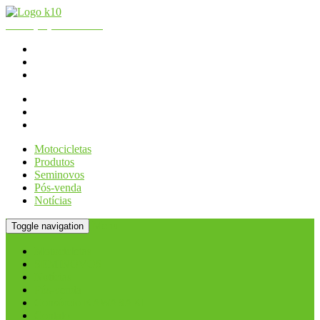
Fone:
(11) 2066.2990
| WhatsApp - Loja:
(11) 2066-2990
K10 Motos
Consórcio KAWASAKI
Contato
Motocicletas
Produtos
Seminovos
Pós-venda
Notícias
Menu
Toggle navigation
Motocicletas
SEMINOVOS
Notícias
Pós-venda
Consórcio KAWASAKI
Contato