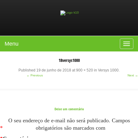
Menu
Toggle
navigat
18versys1000
Published
19 de junho de 2018
at
900 × 520
in
Versys 1000
.
← Previous
Next →
Deixe um comentário
O seu endereço de e-mail não será publicado.
Campos
*
obrigatórios são marcados com