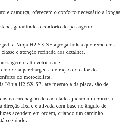
ouro e camurça, oferecem o conforto necessário a longas
plana, garantindo o conforto do passageiro.
arged, a Ninja H2 SX SE agrega linhas que remetem à
lasse e atenção refinada aos detalhes.
que sugerem alta velocidade.
o motor supercharged e extração do calor do
nforto do motociclista.
s da Ninja H2 SX SE, até mesmo a da placa, são de
idas na carenagem de cada lado ajudam a iluminar a
 direção fixa e é ativada com base no ângulo de
as luzes acendem em ordem, criando um caminho
tá seguindo.