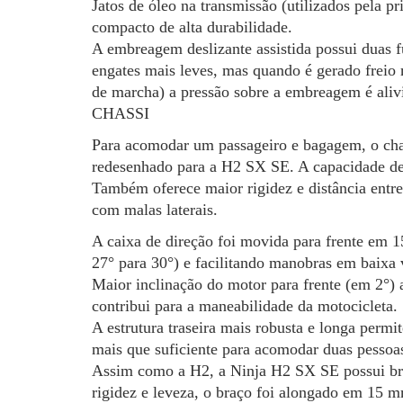
Jatos de óleo na transmissão (utilizados pela
compacto de alta durabilidade.
A embreagem deslizante assistida possui duas 
engates mais leves, mas quando é gerado freio
de marcha) a pressão sobre a embreagem é alivi
CHASSI
Para acomodar um passageiro e bagagem, o chas
redesenhado para a H2 SX SE. A capacidade de 
Também oferece maior rigidez e distância entre
com malas laterais.
A caixa de direção foi movida para frente em 
27° para 30°) e facilitando manobras em baixa 
Maior inclinação do motor para frente (em 2°) 
contribui para a maneabilidade da motocicleta.
A estrutura traseira mais robusta e longa permi
mais que suficiente para acomodar duas pesso
Assim como a H2, a Ninja H2 SX SE possui braç
rigidez e leveza, o braço foi alongado em 15 