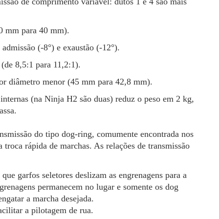
issão de comprimento variável: dutos 1 e 4 são mais
(50 mm para 40 mm).
dmissão (-8°) e exaustão (-12°).
(de 8,5:1 para 11,2:1).
nor diâmetro menor (45 mm para 42,8 mm).
internas (na Ninja H2 são duas) reduz o peso em 2 kg,
assa.
nsmissão do tipo dog-ring, comumente encontrada nos
 troca rápida de marchas. As relações de transmissão
que garfos seletores deslizam as engrenagens para a
ngrenagens permanecem no lugar e somente os dog
engatar a marcha desejada.
ilitar a pilotagem de rua.