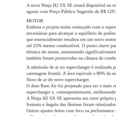
A nova Ninja H2 SX SE estará disponível na red
agosto com Preço Público Sugerido de R$ 129.
MOTOR
Embora o projeto tenha começado com o super
necessárias para alcançar o equilíbrio de potê
que essencialmente resultou em um novo motor 
até 25% menos combustível. O ponto chave para
térmica do motor, aumentando significativame
também foram promovidas na câmara de combus
A admissão de ar no supercharger é realizada 
carenagem frontal. A área equivale a 80% da u
fluxo de ar do novo supercharger.
O duto Ram Air foi projetado para ser o mais ret
supercharger e, consequentemente, melhorando 
A Ninja H2 SX SE apresenta um rotor próprio
formato e ângulo das lâminas foram otimizados 
Outros ajustes feitos com foco na performance e