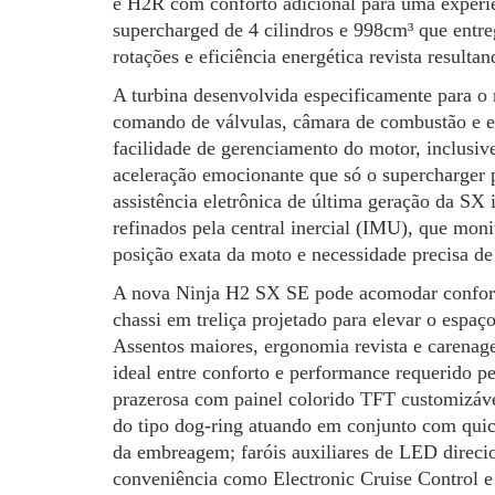
e H2R com conforto adicional para uma experiê
supercharged de 4 cilindros e 998cm³ que entr
rotações e eficiência energética revista result
A turbina desenvolvida especificamente para o
comando de válvulas, câmara de combustão e es
facilidade de gerenciamento do motor, inclusiv
aceleração emocionante que só o supercharger p
assistência eletrônica de última geração da SX 
refinados pela central inercial (IMU), que moni
posição exata da moto e necessidade precisa de 
A nova Ninja H2 SX SE pode acomodar confort
chassi em treliça projetado para elevar o espaço
Assentos maiores, ergonomia revista e carenag
ideal entre conforto e performance requerido p
prazerosa com painel colorido TFT customizável
do tipo dog-ring atuando em conjunto com quick
da embreagem; faróis auxiliares de LED direcion
conveniência como Electronic Cruise Control 