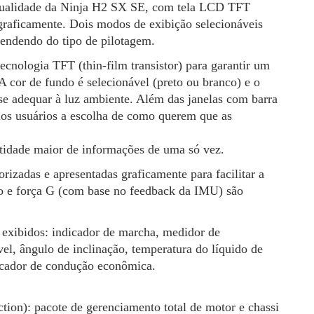
e qualidade da Ninja H2 SX SE, com tela LCD TFT
graficamente. Dois modos de exibição selecionáveis
pendendo do tipo de pilotagem.
tecnologia TFT (thin-film transistor) para garantir um
 A cor de fundo é selecionável (preto ou branco) e o
 se adequar à luz ambiente. Além das janelas com barra
aos usuários a escolha de como querem que as
ntidade maior de informações de uma só vez.
rizadas e apresentadas graficamente para facilitar a
eiro e força G (com base no feedback da IMU) são
o exibidos: indicador de marcha, medidor de
l, ângulo de inclinação, temperatura do líquido de
dicador de condução econômica.
n): pacote de gerenciamento total de motor e chassi