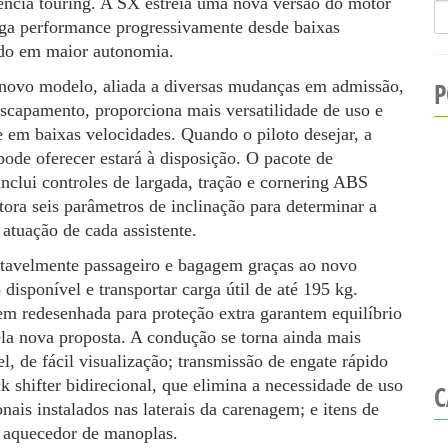
ncia touring. A SX estreia uma nova versão do motor
B
ega performance progressivamente desde baixas
u
s
ando em maior autonomia.
c
a
P
 novo modelo, aliada a diversas mudanças em admissão,
r
capamento, proporciona mais versatilidade de uso e
e em baixas velocidades. Quando o piloto desejar, a
ode oferecer estará à disposição. O pacote de
inclui controles de largada, tração e cornering ABS
tora seis parâmetros de inclinação para determinar a
atuação de cada assistente.
avelmente passageiro e bagagem graças ao novo
 disponível e transportar carga útil de até 195 kg.
em redesenhada para proteção extra garantem equilíbrio
ela nova proposta. A condução se torna ainda mais
, de fácil visualização; transmissão de engate rápido
 shifter bidirecional, que elimina a necessidade de uso
C
ais instalados nas laterais da carenagem; e itens de
e aquecedor de manoplas.