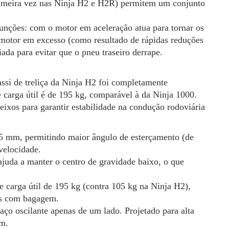
 primeira vez nas Ninja H2 e H2R) permitem um conjunto
funções: com o motor em aceleração atua para tornar os
 motor em excesso (como resultado de rápidas reduções
ada para evitar que o pneu traseiro derrape.
si de treliça da Ninja H2 foi completamente
carga útil é de 195 kg, comparável à da Ninja 1000.
eixos para garantir estabilidade na condução rodoviária
15 mm, permitindo maior ângulo de esterçamento (de
velocidade.
ajuda a manter o centro de gravidade baixo, o que
te carga útil de 195 kg (contra 105 kg na Ninja H2),
as com bagagem.
o oscilante apenas de um lado. Projetado para alta
mm.