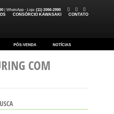
90
| WhatsApp - Loja:
(11) 2066-2990
TOS
CONSÓRCIO KAWASAKI
CONTATO
PÓS-VENDA
NOTÍCIAS
URING COM
USCA